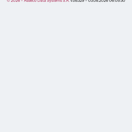
© 2026 - Asseco Data Systems S.A.
v3.6.329 - 03.08.2026 06:05:30