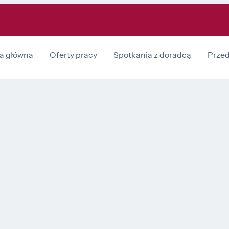
na główna
Oferty pracy
Spotkania z doradcą
Prze